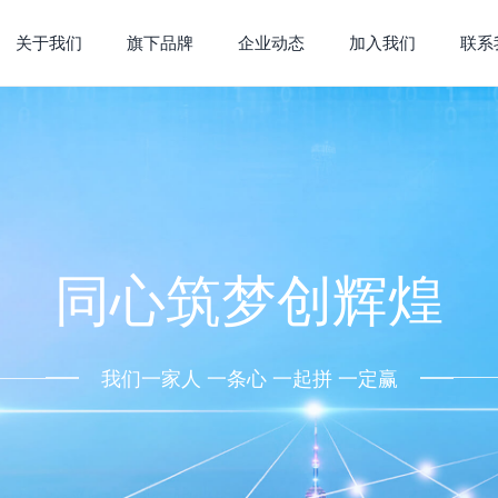
关于我们
旗下品牌
企业动态
加入我们
联系
同心筑梦创辉煌
我们一家人 一条心 一起拼 一定赢