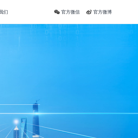
我们
官方微信
官方微博