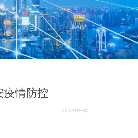
安疫情防控
2022-01-04